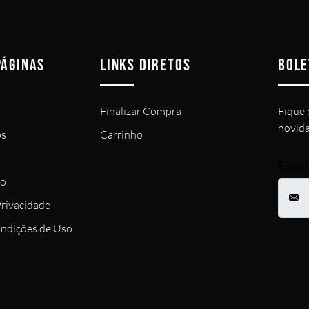
PÁGINAS
LINKS DIRETOS
BOLE
Finalizar Compra
Fique 
novida
s
Carrinho
Email
co
Privacidade
ndições de Uso