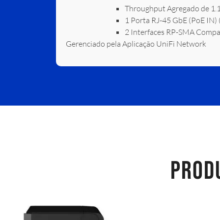
Throughput Agregado de 1.
1 Porta RJ-45 GbE (PoE IN) (
2 Interfaces RP-SMA Compat
Gerenciado pela Aplicação UniFi Network
PROD