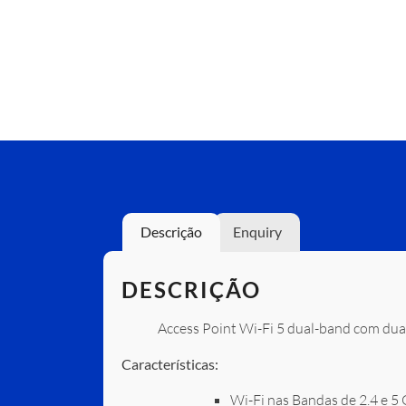
Descrição
Enquiry
DESCRIÇÃO
Access Point Wi-Fi 5 dual-band com dua
Características:
Wi-Fi nas Bandas de 2.4 e 5