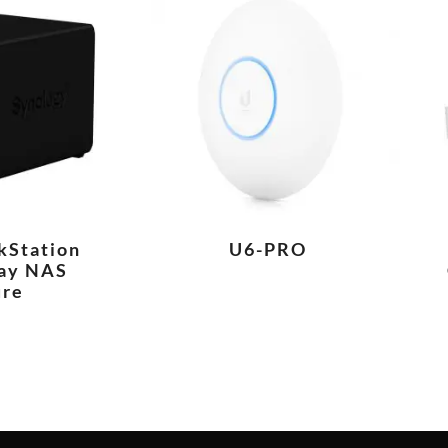
kStation
U6-PRO
ay NAS
ure