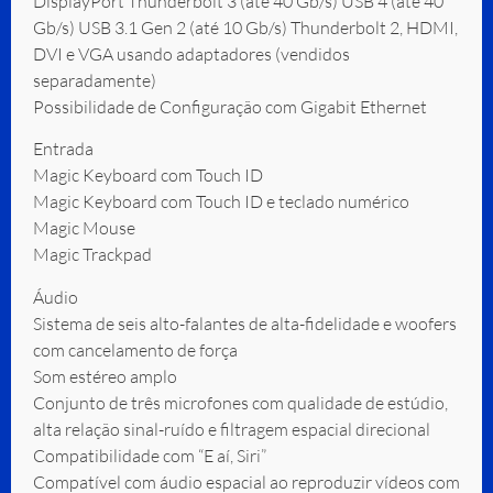
DisplayPort Thunderbolt 3 (até 40 Gb/s) USB 4 (até 40
Gb/s) USB 3.1 Gen 2 (até 10 Gb/s) Thunderbolt 2, HDMI,
DVI e VGA usando adaptadores (vendidos
separadamente)
Possibilidade de Configuração com Gigabit Ethernet
Entrada
Magic Keyboard com Touch ID
Magic Keyboard com Touch ID e teclado numérico
Magic Mouse
Magic Trackpad
Áudio
Sistema de seis alto-falantes de alta-fidelidade e woofers
com cancelamento de força
Som estéreo amplo
Conjunto de três microfones com qualidade de estúdio,
alta relação sinal-ruído e filtragem espacial direcional
Compatibilidade com “E aí, Siri”
Compatível com áudio espacial ao reproduzir vídeos com